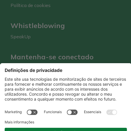
Política de cookies
Whistleblowing
SpeakUp
Mantenha-se conectado
Hero Global
| Copyright © Hero 2026