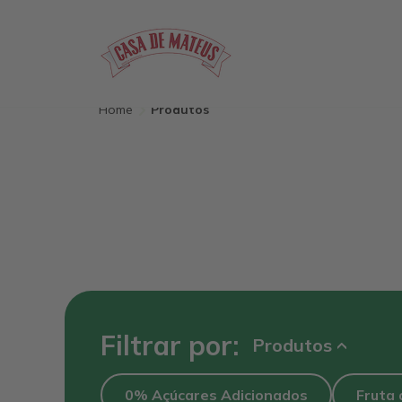
Skip to main content
Home
Produtos
Filtrar por:
Produtos
0% Açúcares Adicionados
Fruta 