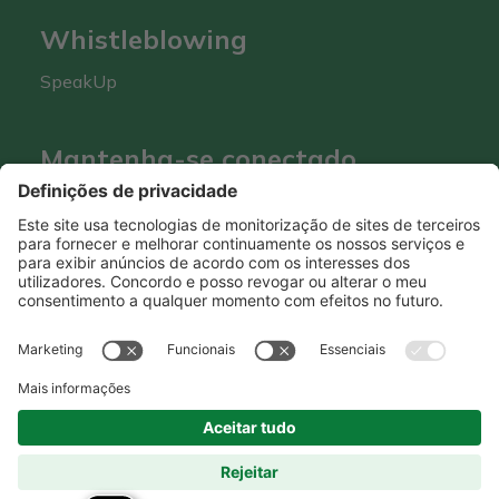
Whistleblowing
SpeakUp
Mantenha-se conectado
Hero Global
| Copyright © Hero 2026