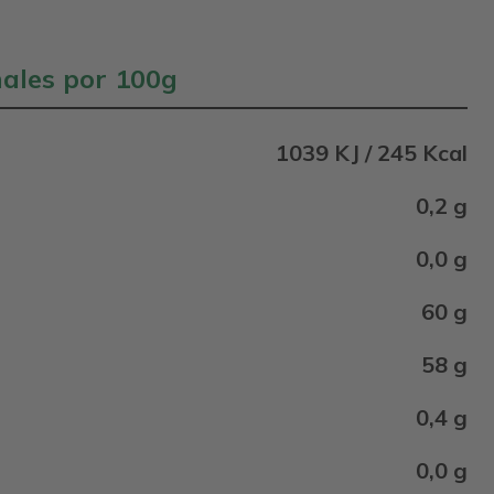
nales por 100g
1039 KJ / 245 Kcal
0,2 g
0,0 g
60 g
58 g
0,4 g
0,0 g